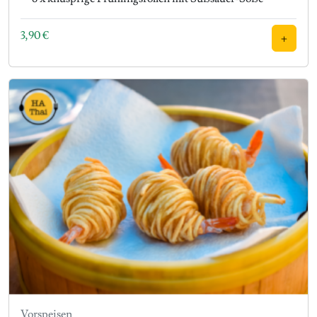
3,90
€
+
Vorspeisen