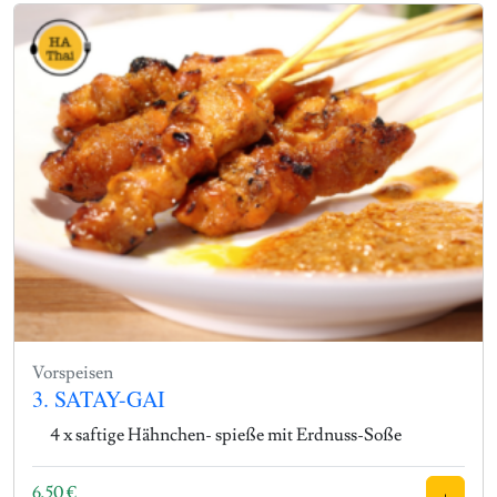
Vorspeisen
3. SATAY-GAI
4 x saftige Hähnchen- spieße mit Erdnuss-Soße
6,50
€
+