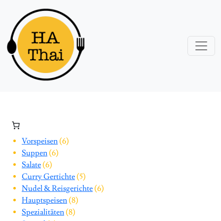
6 Produkte
Vorspeisen
6
6 Produkte
Suppen
6
6 Produkte
Salate
6
5 Produkte
Curry Gertichte
5
6 Produkte
Nudel & Reisgerichte
6
8 Produkte
Hauptspeisen
8
8 Produkte
Spezialitäten
8