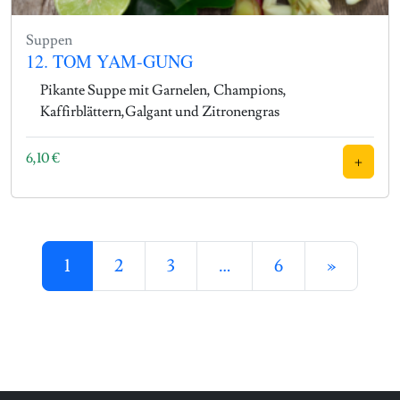
Suppen
12. TOM YAM-GUNG
Pikante Suppe mit Garnelen, Champions,
Kaffirblättern,Galgant und Zitronengras
6,10
€
+
Posts navigation
1
2
3
…
6
»