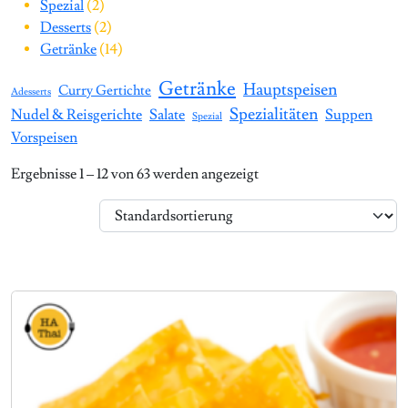
2 Produkte
Spezial
2
2 Produkte
Desserts
2
14 Produkte
Getränke
14
Getränke
Hauptspeisen
Curry Gertichte
Adesserts
Spezialitäten
Nudel & Reisgerichte
Salate
Suppen
Spezial
Vorspeisen
Ergebnisse 1 – 12 von 63 werden angezeigt